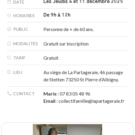
Les Jeudis 4 et 11 décembre 2025
DATE
De 9h à 12h
HORAIRES
Personne de + de 60 ans.
PUBLIC
Gratuit sur inscription
MODALITÉS
Gratuit
TARIF
Au siège de La Partageraie, 46 passage
LIEU
de Stetten 73250 St Pierre d’Albigny.
Marie
: 07 83 05 48 96
CONTACT
Email
: collectifamille@lapartageraie.fr