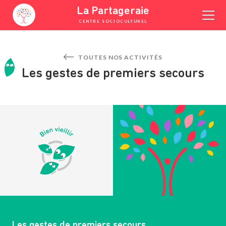
Skip
La Partageraie
to
CENTRE SOCIOCULTUREL
content
YOUTUBE
FACEBOOK
INSTAGRAM
TOUTES NOS ACTIVITÉS
Les gestes de premiers secours
Les gestes de premiers secours