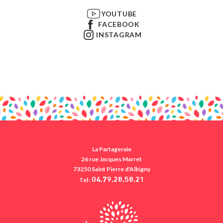
YOUTUBE
FACEBOOK
INSTAGRAM
La Partageraie
26 rue Jacques Marret
73250 Saint Pierre d'Albigny
Tel :
04.79.28.58.21