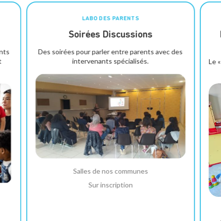
LABO DES PARENTS
Soirées Discussions
ents
Des soirées pour parler entre parents avec des
t
intervenants spécialisés.
Le «
Salles de nos communes
Sur inscription