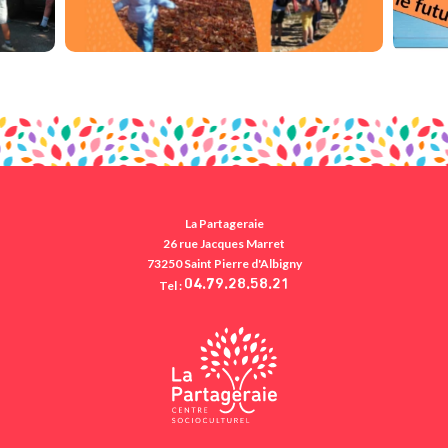
La Partageraie
26 rue Jacques Marret
73250 Saint Pierre d'Albigny
Tel :
04.79.28.58.21