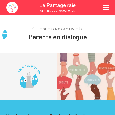
Skip
La Partageraie
to
CENTRE SOCIOCULTUREL
content
YOUTUBE
FACEBOOK
INSTAGRAM
TOUTES NOS ACTIVITÉS
Parents en dialogue