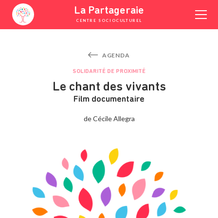
Skip
La Partageraie
to
CENTRE SOCIOCULTUREL
content
YOUTUBE
FACEBOOK
INSTAGRAM
AGENDA
SOLIDARITÉ DE PROXIMITÉ
Le chant des vivants
Film documentaire
de Cécile Allegra