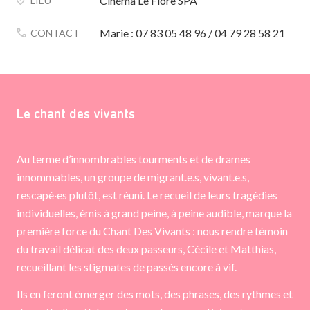
Cinéma Le Flore SPA
LIEU
Marie : 07 83 05 48 96 / 04 79 28 58 21
CONTACT
Le chant des vivants
Au terme d’innombrables tourments et de drames
innommables, un groupe de migrant.e.s, vivant.e.s,
rescapé·es plutôt, est réuni. Le recueil de leurs tragédies
individuelles, émis à grand peine, à peine audible, marque la
première force du Chant Des Vivants : nous rendre témoin
du travail délicat des deux passeurs, Cécile et Matthias,
recueillant les stigmates de passés encore à vif.
Ils en feront émerger des mots, des phrases, des rythmes et