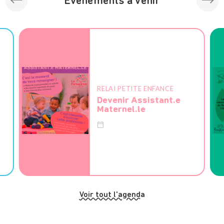
Événements à venir
RELAI PETITE ENFANCE
Devenir Assistant.e
Maternel.le
Voir tout l'agenda