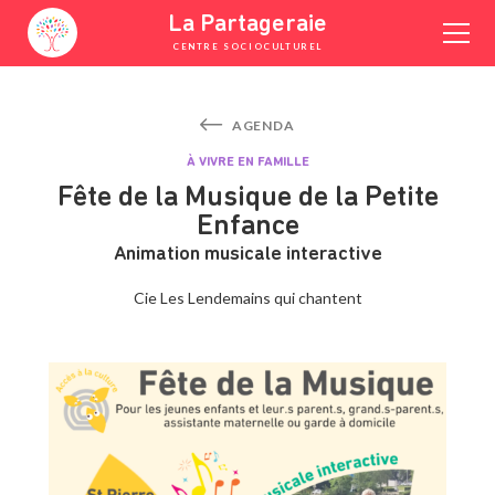
Skip
La Partageraie
to
CENTRE SOCIOCULTUREL
content
YOUTUBE
FACEBOOK
INSTAGRAM
AGENDA
À VIVRE EN FAMILLE
Fête de la Musique de la Petite
Enfance
Animation musicale interactive
Cie Les Lendemains qui chantent