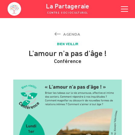
Skip
La Partageraie
to
CENTRE SOCIOCULTUREL
content
YOUTUBE
FACEBOOK
INSTAGRAM
AGENDA
BIEN VEILLIR
L'amour n'a pas d'âge !
Conférence