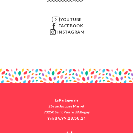
YOUTUBE
FACEBOOK
INSTAGRAM
La Partageraie
26 rue Jacques Marret
73250 Saint Pierre d'Albigny
Tel :
04.79.28.58.21